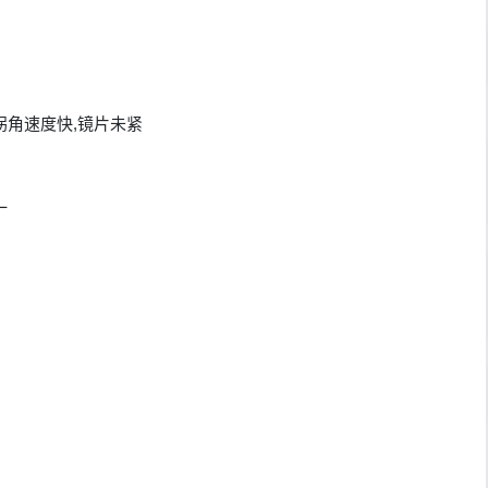
拐角速度快,镜片未紧
一