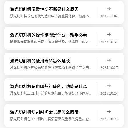
激光切割机间歇性切不断是什么原因
激光切割技术在现代制造业中占据重要地位，根据不同的应用需求，市场上推出了很多款激光切割机，可以应用到不同的行业里，制造业，航空业，船舶业，广告业等，应用案例也越来越多。那么激光切割机间接性切不断是什么原因造成的呢？1.机械系统异常传
2025.11.04
激光切割机的操作步骤是什么，新手必看
随着激光切割机的市场上越来越普及，很多就业的人员也慢慢接触起激光切割的工作，激光切割的工作就是操作机器来实现生产，大多数企业以生产为核心，提高企业的产值。那么激光切割机的操作步骤是什么，新手必看？1.准备工作：确保激光切割机的电源和
2025.10.31
激光切割机的使用寿命怎么延长
激光切割机以其极高的准确性在市场上获得了广泛的认可。可以切割板材，管材，板管一体及自动化设备，高质量，高性能，针对不同行业和应用场景。针对采购的买家来说，更关心的是激光切割机的使用寿命怎么延长？想延长激光切割机的使用寿命，则是需要通
2025.10.27
激光切割机是由哪些组成的，功能是什么
激光切割加工因其广泛的切割范围，能够处理不同厚度和材质的工件，无论是金属还是非金属材料，都能实现精准切割。这为制造业提供了极大的便利，减少了加工成本。在切割速度方面，激光切割加工同样表现出色。激光切割机是由哪些组成的，功能是什么？一
2025.10.24
激光切割机切割时间太长是怎么回事
激光切割机在工业领域中扮演着至关重要的角色。它能够高效、精准地完成材料的切割任务，在金属方面等多种材质的自动化加工。通过预设的程序，自动切割机能够实现复杂图形的切割，大大提高了生产效率和加工精度。激光切割机切割时间太长是怎么回事？通
2025.10.21