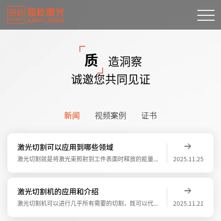
质
造洞察
诚邀您共同见证
新闻
视频案例
证书
激光切割可以应用到哪些领域
激光切割就是将激光束照射到工件表面时释放的能量来使工件融化并蒸发，以达到切割和雕刻的目的，具有精度高，切割快速，不局限于切割图案限制，自动排版节省材料，切口平滑，加工成本低等特点，将逐渐改进或取代于传统的切割工艺设备。激光切割可以应
2025.11.25
激光切割机的应用和介绍
激光切割机可以进行几乎所有需要的切割，既可以代替传统切割机，有可以进行，高精度，超小件，高硬材料等的切割。下面是激光切割机的介绍激光切割是将从激光器发射出的激光，经光路系统，聚焦成高功率密度的激光束。激光束照射到工件表面，使工件达到
2025.11.21