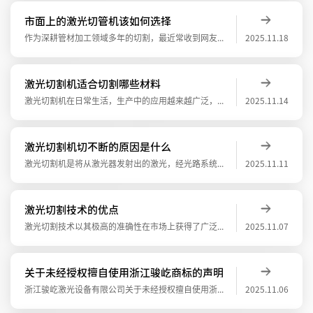
市面上的激光切管机该如何选择
作为深耕管材加工领域多年的切割，最近常收到网友私信：“激光切管机该如何选择？”今天，咱们就从行业角度聊聊这个“神器”如何颠覆传统的加工模式。1.根据管件壁厚选择激光功率激光功率直接影响切割能力和效率，需根据管件壁厚匹配功率段：壁厚＜
2025.11.18
激光切割机适合切割哪些材料
激光切割机在日常生活，生产中的应用越来越广泛，今天小编带大家认识一下激光切割机适合切割哪些材料，不再做小白。1.碳钢板切割：现代激光切割系统可以切割碳钢板的最大厚度接近20mm，对薄板其切缝可窄至0.1mm左右。激光切割低碳钢其热影
2025.11.14
激光切割机切不断的原因是什么
激光切割机是将从激光器发射出的激光，经光路系统，聚焦成高功率密度的激光束。激光束照射到工件表面，使工件达到熔点或沸点，同时与光束同轴的高压气体将熔化或气化金属吹走。随着光束与工件相对位置的移动，最终使材料形成切缝，从而达到切割的目的
2025.11.11
激光切割技术的优点
激光切割技术以其极高的准确性在市场上获得了广泛的认可。这种技术能够确保切割边缘的平整和光滑，减少了后续加工的需求。激光切割不仅能够切割金属材料，还能切割塑料、玻璃等非金属材料，展现出广泛的适用性。激光切割技术的优点相对还是挺多的。在
2025.11.07
关于未经授权擅自使用浙江骏屹商标的声明
浙江骏屹激光设备有限公司关于未经授权擅自使用浙江骏屹商标的声明致浙江骏屹品牌合作伙伴及广大消费者：感谢一直以来您对浙江骏屹品牌的信任与支持。浙江骏屹激光设备有限公司（以下简称“浙江骏屹”或“我司”）成立于2017年1月16日，系“骏
2025.11.06