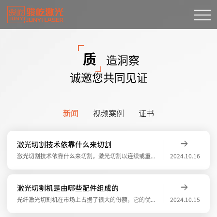
质
造洞察
诚邀您共同见证
新闻
视频案例
证书
激光切割技术依靠什么来切割
激光切割技术依靠什么来切割，激光切割以连续或重复脉冲方式工作，切割过程中激光光束聚焦成很小的光点(最小直径可小于0.1mm)，使焦点处达到很高的功率密度(可超过 这时光束输入(由光能转换)的热量远远超过被材料反射、传导或扩散的部分，
2024.10.16
激光切割机是由哪些配件组成的
光纤激光切割机在市场上占据了很大的份额，它的优点有很多，具有切割范围广，切割速度快，切割效果好，免维护等优良特性而被广泛使用。那么激光切割机是由哪些配件组成的？激光发生器激光发生器是指产生激光的设备或装置。它包括一个能够激发激光器介
2024.10.15