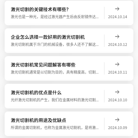
激光切割的关键技术有哪些？
激光也是一种光，是经过激光器产生后由反射镜传达并齐聚镜照耀到加工物件。激光切割的关键技术有哪些？一.是焦点位置控制技术聚焦透镜焦深越小，焦点光斑直径就越小，因此控制焦点相对于被切材料表面的位置十分重要。二.是切割穿孔技术任何一种热切
2024.10.14
企业怎么选择一款好用的激光切割机
激光切割机属于冷门的机械设备，很多人还不了解这个行业，内心有种想法是设备价格和质量存在直接关系，一定是越贵越好。其实不然，没要选择贵的，客户可根据自己的需求和预算，选择适合自己企业的激光切割设备能够帮助自己企业解决问题的设备才是较为
2024.10.12
激光切割机常见问题解答有哪些
激光切割机通常是以切割为目的，具有精度高，切割快速，不局限于切割图案限制，自动排版节省材料，切口平滑，加工成本低等特点，将逐渐改进或取代于传统的金属切割工艺设备。激光切割机常见问题解答有哪些呢？1.切割嘴发热是什么原因导致的随着激光
2024.10.11
激光切割机的优点是什么
光纤激光切割机的产生，我们在金属材料的激光切割生产加工领域的生产制造主力军得到了极大的提高。而且，由于激光切割机具有高精密、割缝小、速率更快、运动健身速率迅速等特点，激光切割机的优点是什么？一、切割精准度高金属材质是比较硬的，使用普
2024.10.10
激光切割机的用途及优缺点
所谓的金属切割机，也称为金属激光切割机，是将激光束照射到金属工件表面以熔化和蒸发金属工件以达到切割或雕刻的目的时释放的能量。精确快速切割，不限于切割模式限制，自动排版节省材料，平滑切割，低加工成本等。激光切割机的用途及优缺点？激光切
2024.10.09