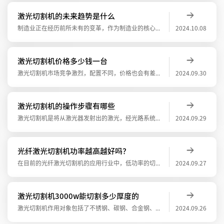
激光切割机的未来趋势是什么
制造业正在经历前所未有的变革，作为制造业的核心设备之一，激光切割机在工业时代的应用前景愈发广阔。本文将探讨激光切割机在工业时代的未来趋势，以帮助企业更好地适应这一变革。一、高精度与高效率激光切割机在工业时代将继续追求高精度与高效率。
2024.10.08
激光切割机价格多少钱一台
激光切割机市场竞争激烈，配置不同，价格也会有差异，而且激光切割机的各个厂家的优劣势都不同，最主要还是看配置，购置时建议多找几家聊聊看，对比下各家配置，可以从切割头、激光器、冷水机、切割床等几方面去考量，再结合下价格、售后服务、性价比
2024.09.30
激光切割机的操作步骤有哪些
激光切割机是将从激光器发射出的激光，经光路系统，聚焦成高功率密度的激光束。激光切割机的操作步骤有哪些？1、固定切割材料将需要切割的材料固定在激光切割机的工作台面上。2、根据金属板材的材质及厚度对设备的参数进行相应的调整。3、选择合适
2024.09.29
光纤激光切割机功率越高越好吗？
在目前的光纤激光切割机的应用行业中，低功率的切割设备仍有很大的市场，可以肯定的说，小功率的激光切割设备在整个行业中占比最大。光纤激光切割机功率越高越好吗？因为预算的原因，不是所以厂家都能无条件的购买大功率的激光设备的。甚至在某些行业
2024.09.27
激光切割机3000w能切割多少厚度的
激光切割机作用对象包括了不锈钢、碳钢、合金钢、铝板、银、铜、钛等金属材料。针对不同的金属材料，不同功率激光切割机的切割厚度跟切割材料有很大的关系。1000瓦、2000瓦、3000瓦……不同功率的激光切割机能切割的厚度都是不同的。激光
2024.09.26