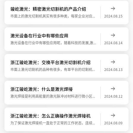
骏屹激光：精密激光切割机的产品介绍
市面上的激光切割机其实有很多种类，每家企业对应使用的激光机都是不同的，也是根据自己的需求来采购适合自己的激光切割机，今天骏屹激光的小编，给大家介绍一款，精密激光切割机。精密激光切割机的功率一般分1500-3000W，智能总控&nbs
2024.08.15
激光设备在行业中有哪些应用
激光设备在行业中有哪些应用呢，随着科技的发展,激光设备广泛应用于汽车、电子、医疗器械乃至航空航天这样的高科技、精密、尖端领域。1.传统的机械加工方式将钻头等机械直接作用于材料，容易使材料变形，而且会在加工处形成毛边，还需要进行一番处
2024.08.14
浙江骏屹激光：交换平台激光切割机介绍
市面上激光切割机的品种有很多，有单平台的切割机，交换平台的切割机，大幅面的激光切割机，精密激光切割机，不是所有的激光切割机企业都用得到了，大部分企业都会采购其中的1-2台，用于自己企业的生产，提高员工的工作效率。今天浙江骏屹激光的小
2024.08.13
浙江骏屹激光：什么是激光焊接
激光焊接是利用高能量的激光脉冲对材料进行微小区域内的局部加热，激光辐射的能量通过雨专导向 材料的内部扩散，将材料熔化后形囱寺定熔池。它是一种新型的焊接方式，主要针对薄壁材料、精空零件 的焊接，可实现点焊、对接焊、叠焊、密封焊等什么是
2024.08.12
浙江骏屹激光：怎么正确操作激光焊接机
为了保证激光焊接机一直处于正常的工作状态，连续工作二周后或停止使用一段时间时，在开机前首先应对YAG棒、介质膜片及镜头保护玻璃等光路中的组件进行检查，确定各光学组件没有灰尘污染、霉变等异常现象，如有上述现象应及时进行处理，保证各光学
2024.08.09