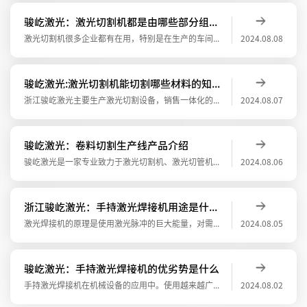
骏屹激光：激光切割机都是由哪些部分组成的
激光切割机很多企业都有在用，特别是在生产的车间里，很多企业都需要用激光切割机来切割加工自己的产品，但是很多人都会好奇一个问题，就是激光切割机都是由哪些部分组成的？1.机床主机部分激光切割机机床部分，实现X、Y、Z轴的运动的机械部分，
2024.08.08
骏屹激光:激光切割机能切割哪些材料的知识普及
浙江骏屹激光主要生产激光切割设备，销售一体化的公司，生产的激光切割设备都是主要切割金属材料为主。激光切割机的功率有3000-12000W不等，主要就是切割铝，铜，不锈钢等金属材料。以碳素钢为例，骏屹激光小主给大家普及一下，激光切割机
2024.08.07
骏屹激光：卷料切割生产线产品介绍
骏屹激光是一家专业致力于激光切割机、激光切管机、激光管板一体机的研发、生产及销售。光纤激光切割机,金属激光切割机,激光焊接机、激光装备生产及销售为一体的制造企业！为工业智造提供先进的激光应用解决方案。今天骏屹激光的小编给你们介绍一下
2024.08.06
浙江骏屹激光：手持激光焊接机用途是什么，能做什么
激光焊接机的原理是使用激光脉冲的巨大能量，对需要加工的材料进行小范围内的加热，最终将其融化后形成特定的熔池，可实现点焊、对接焊、叠焊、密封焊等，以其独特的优点开辟了激光焊接的全新应用领域，为薄壁材料、微小型零件提供精密焊接。浙江骏屹
2024.08.05
骏屹激光：手持激光焊接机的优劣势是什么
手持激光焊接机在机械设备的应用中。使用越来越广泛，手持激光焊接机是一款高新科的设备，以新一代手持式焊抢激光头代替了之前的固定光路，使用起来灵活快捷。手持激光焊接机的优劣势是什么？ 优点:
2024.08.02