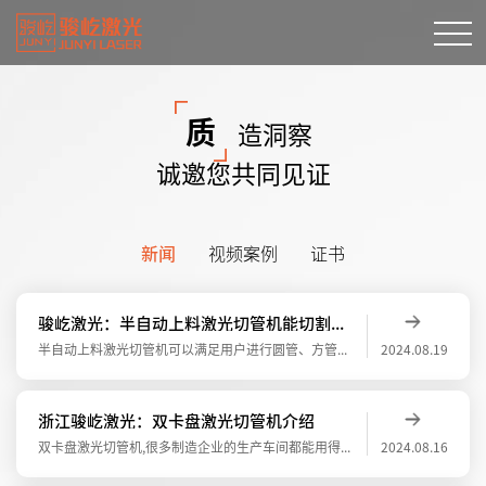
质
造洞察
诚邀您共同见证
新闻
视频案例
证书
骏屹激光：半自动上料激光切管机能切割哪些工艺
半自动上料激光切管机可以满足用户进行圆管、方管切割以及异形加工。实现了管材自动化上、下料。 能在主管上切割多个不同方向、不同直径的圆柱相贯线孔，满足支管轴线与主管轴线偏心和非偏心的垂直相交的条件。半自动上料激光切管机能切割哪些工艺1
2024.08.19
浙江骏屹激光：双卡盘激光切管机介绍
双卡盘激光切管机,很多制造企业的生产车间都能用得到，这个产品不管这个切割金属材料，还可以切管材之类的，算是一体两用的东西。骏屹激光的小编给大家介绍下这款产品双卡盘激光切管机的功率分为1500-3000W，对应的功率大小，所产生的效果
2024.08.16